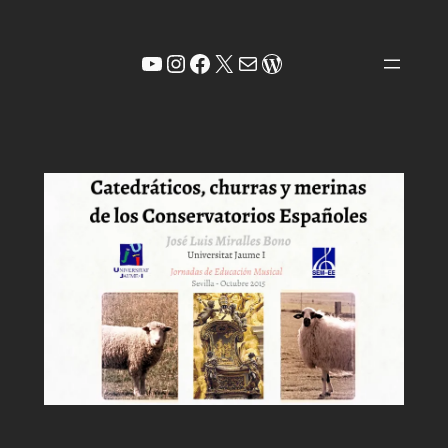
Saltar
al
YouTube
Instagram
Facebook
X
Correo electrónico
WordPress
contenido