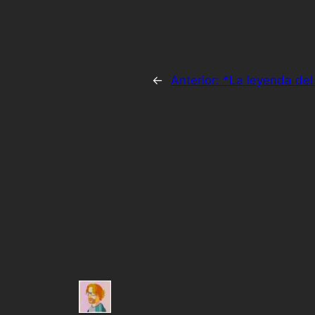
←
Anterior:
*La leyenda del