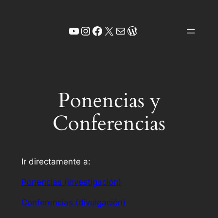
Saltar
al
YouTube
Instagram
Facebook
X
Correo electrónico
WordPress
contenido
Ponencias y
Conferencias
Ir directamente a:
Ponencias (investigación)
Conferencias (divulgación)