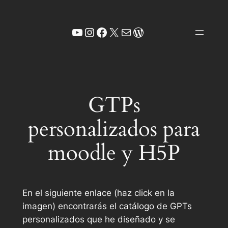
Saltar
al
YouTube
Instagram
Facebook
X
Correo electrónico
WordPress
contenido
GTPs
personalizados para
moodle y H5P
En el siguiente enlace (haz click en la
imagen) encontrarás el catálogo de GPTs
personalizados que he diseñado y se