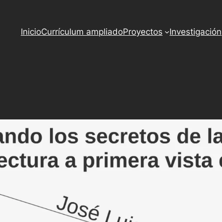
o
ss
Inicio
Currículum ampliado
Proyectos
Investigación