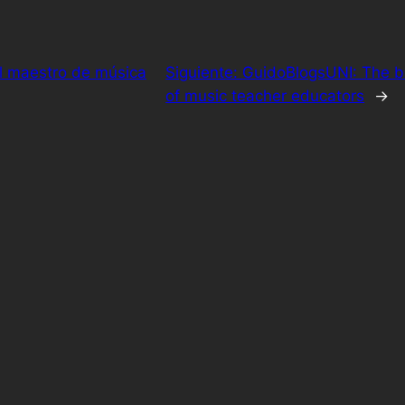
l maestro de música
Siguiente:
GuidoBlogsUNI: The bi
of music teacher educators
→