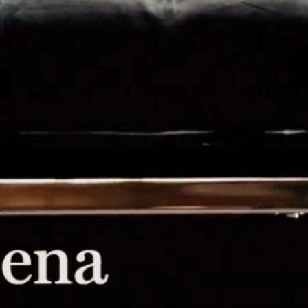
enta musical, fuego y exceso. Es la
ocación convertida en arte.
limeProvocation Música: José Luis
lles Bono