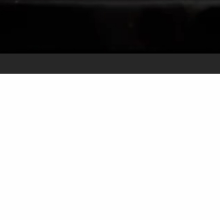
*
(2
Nota
Es l