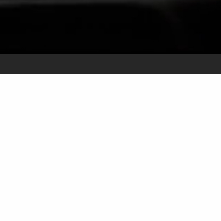
Kaunus HELENE
022)
s con aroma y colores que se escuchan.
a rebelión del alma. #SublimeRebellion