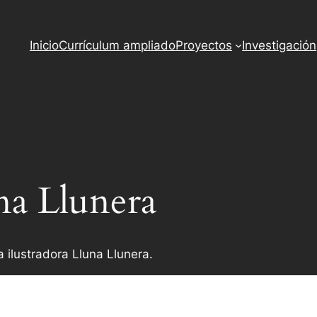
o
ss
Inicio
Currículum ampliado
Proyectos
Investigación
na Llunera
 ilustradora Lluna Llunera.
*