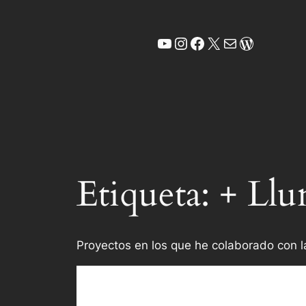
Saltar
al
YouTube
Instagram
Facebook
X
Correo electrónic
WordPre
contenido
Etiqueta:
+ Llu
Proyectos en los que he colaborado con la