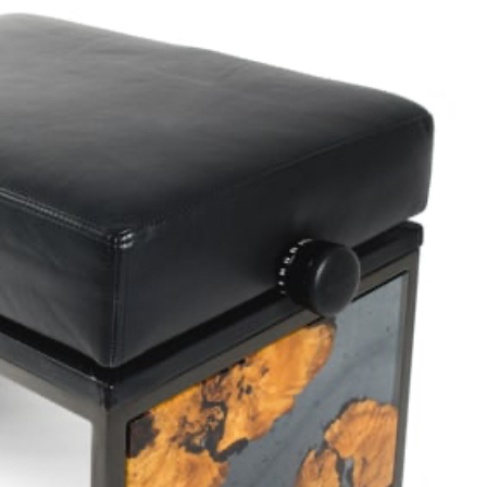
(2
La d
raíz
soña
#Su