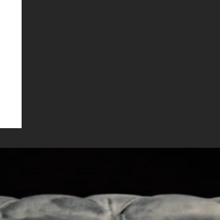
Kaunus MALENA
022)