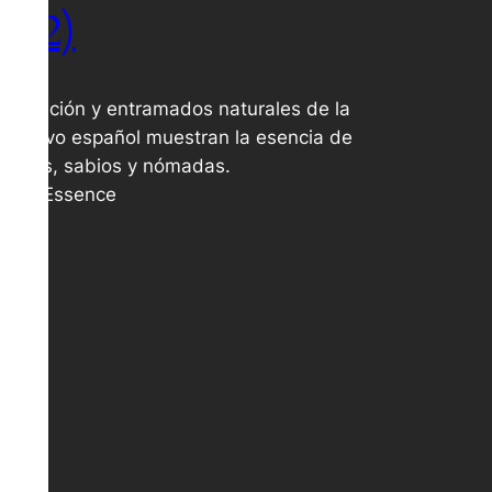
022)
isposición y entramados naturales de la
 de olivo español muestran la esencia de
dores, sabios y nómadas.
blimeEssence