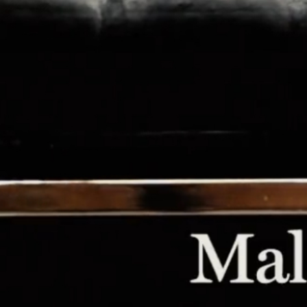
Torm
prov
#Sub
Mira