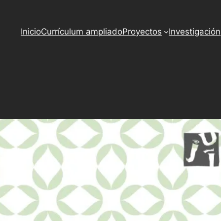
o
ss
Inicio
Currículum ampliado
Proyectos
Investigación