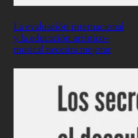
La evaluación internacional
y la educación artístico-
musical necesita mejorar