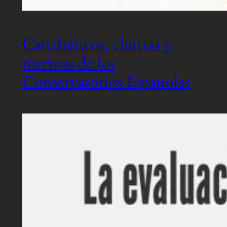
Catedráticos, churras y
merinas de los
Conservatorios Españoles