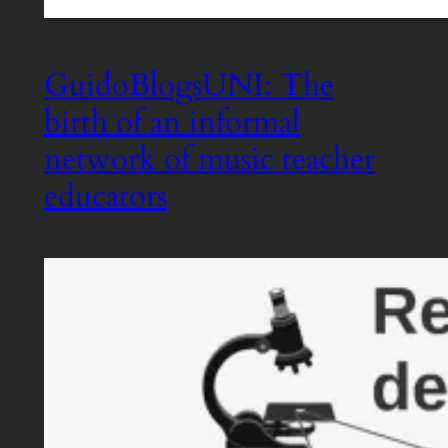
GuidoBlogsUNI: The
birth of an informal
network of music teacher
educators