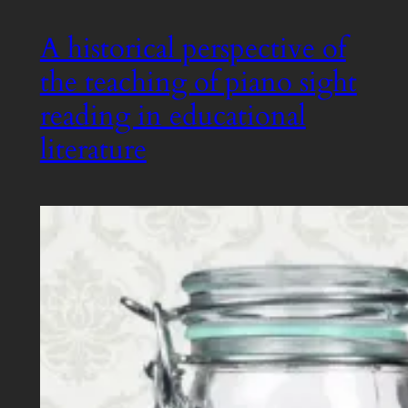
A historical perspective of
the teaching of piano sight
reading in educational
literature