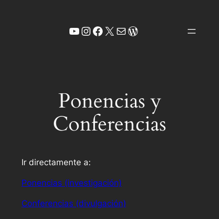
Saltar
al
YouTube
Instagram
Facebook
X
Correo electrónico
WordPress
contenido
Ponencias y
Conferencias
Ir directamente a:
Ponencias (investigación)
Conferencias (divulgación)