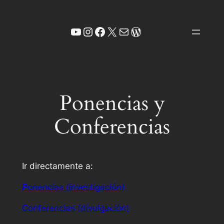
Saltar
al
YouTube
Instagram
Facebook
X
Correo electrónico
WordPress
contenido
Ponencias y
Conferencias
Ir directamente a:
Ponencias (investigación)
Conferencias (divulgación)