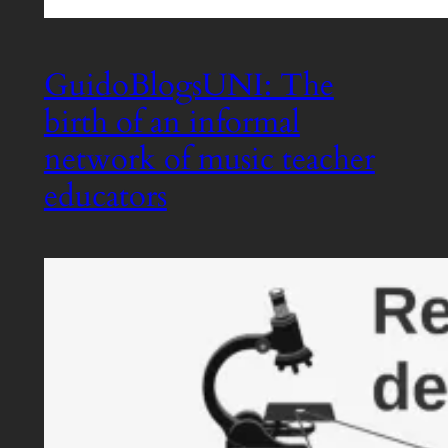
GuidoBlogsUNI: The
birth of an informal
network of music teacher
educators