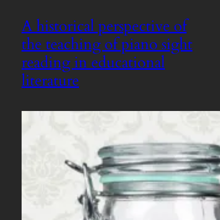
A historical perspective of
the teaching of piano sight
reading in educational
literature