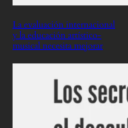
La evaluación internacional
y la educación artístico-
musical necesita mejorar