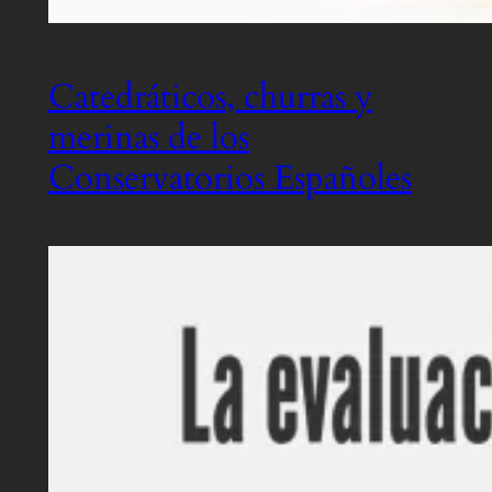
Catedráticos, churras y
merinas de los
Conservatorios Españoles