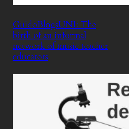
GuidoBlogsUNI: The
birth of an informal
network of music teacher
educators