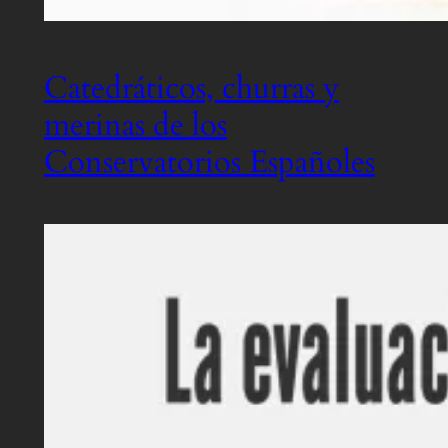
Catedráticos, churras y
merinas de los
Conservatorios Españoles