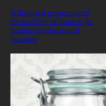
A historical perspective of
the teaching of piano sight
reading in educational
literature