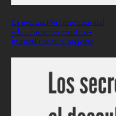
La evaluación internacional
y la educación artístico-
musical necesita mejorar