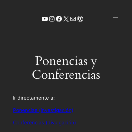
Saltar
al
YouTube
Instagram
Facebook
X
Correo electrónico
WordPress
contenido
Ponencias y
Conferencias
Ir directamente a:
Ponencias (investigación)
Conferencias (divulgación)